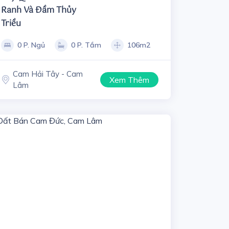
Ranh Và Đầm Thủy
Triều
0 P. Ngủ
0 P. Tắm
106m2
Cam Hải Tây - Cam
Xem Thêm
Lâm