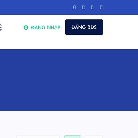
ĐĂNG BĐS
Ệ
ĐĂNG NHẬP