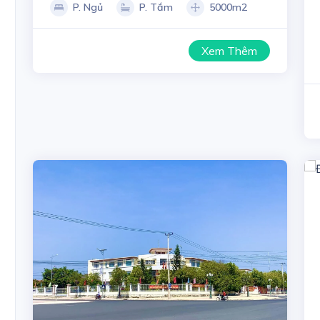
P. Ngủ
P. Tắm
5000m2
Xem Thêm