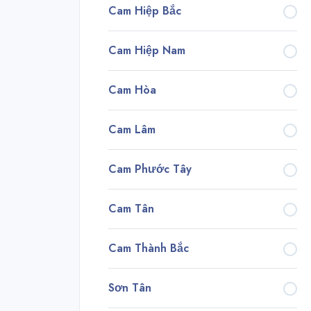
Cam Hiệp Bắc
Cam Hiệp Nam
Cam Hòa
Cam Lâm
Cam Phước Tây
Cam Tân
Cam Thành Bắc
Sơn Tân