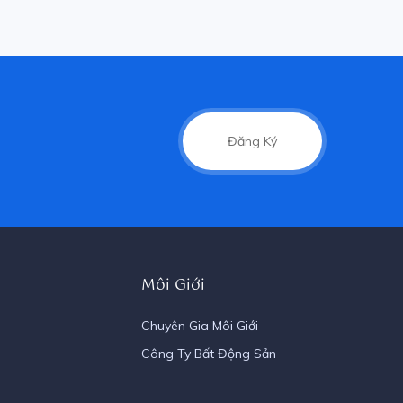
Đăng Ký
m
Môi Giới
Chuyên Gia Môi Giới
Công Ty Bất Động Sản