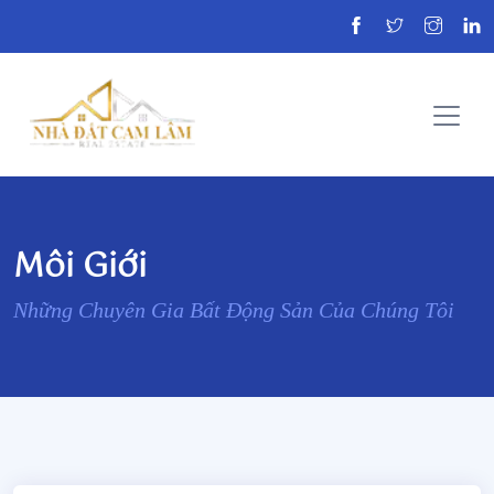
Môi Giới
Những Chuyên Gia Bất Động Sản Của Chúng Tôi