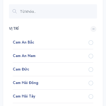
VỊ TRÍ
Cam An Bắc
Cam An Nam
Cam Đức
Cam Hải Đông
Cam Hải Tây